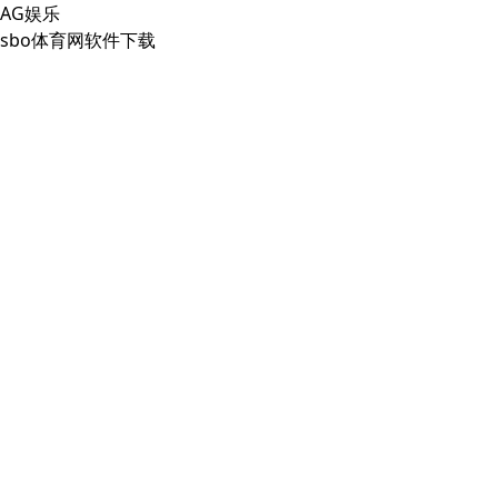
AG娱乐
sbo体育网软件下载