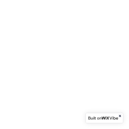
Built on