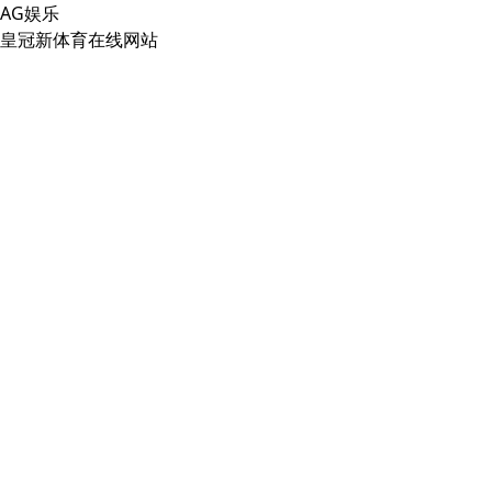
AG娱乐
皇冠新体育在线网站