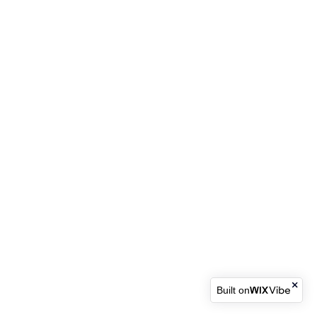
Built on