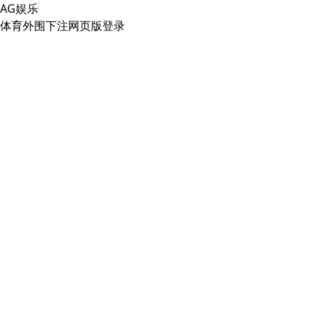
AG娱乐
体育外围下注网页版登录