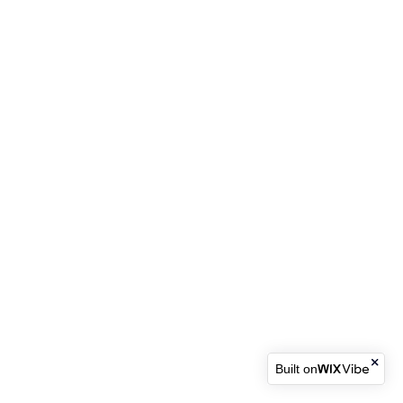
Built on