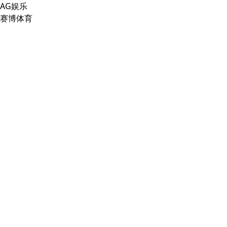
AG娱乐
赛博体育