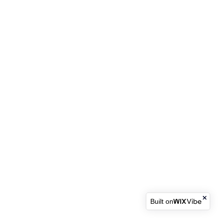
Built on