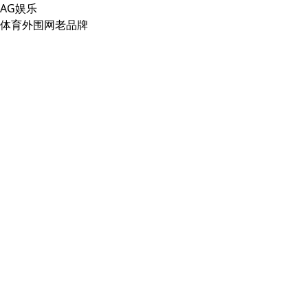
AG娱乐
体育外围网老品牌