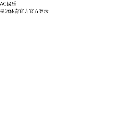
AG娱乐
皇冠体育官方官方登录