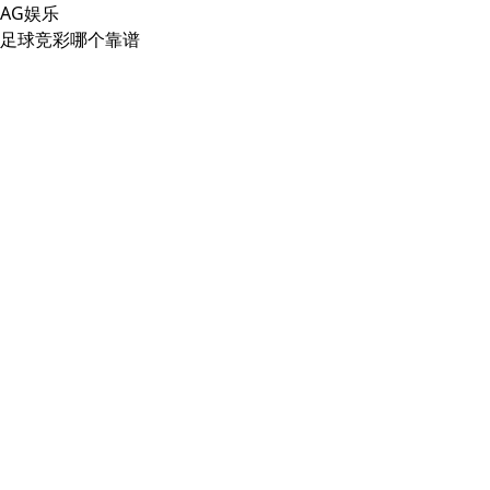
AG娱乐
足球竞彩哪个靠谱