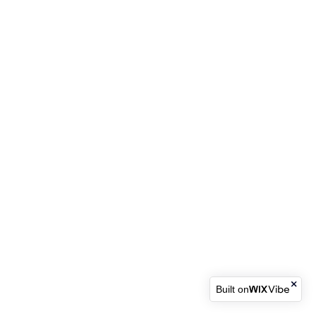
Built on