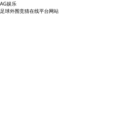
AG娱乐
足球外围竞猜在线平台网站